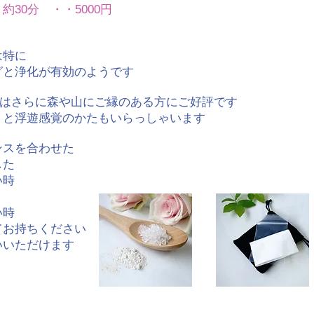
約30分 ・・5000円
は特に
グと
浄化が有効のようです
は
さらに森や山にご縁のある方にご好評です
」と浮遊感覚のかたもいらっしゃいます
ンスを合わせた
した
い時
い時
てお持ちください
いいただけます