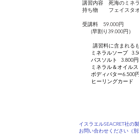
講習内容 死海のミネ
持ち物 フェイスタオ
受講料 59.
000円
(早割り39.000円）
講習料に含まれる
ミネラルソープ 3.5
バスソルト 3.800
ミネラル＆オイルスクラ
ボディバター6.50
ヒーリングカード
イスラエルSEACRET社
​お問い合わせください（