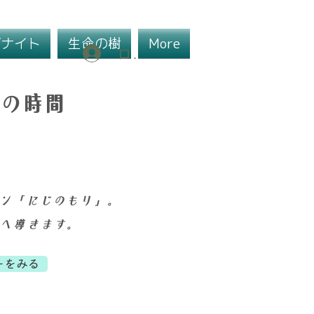
ゴナイト
生命の樹
More
ログイン
グの時間
ン「にじのもり」。
へ導きます。
ーをみる