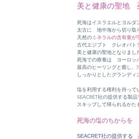
美と健康の聖地 
死海はイスラエルとヨルダ
太古に 地中海から切り取
天然の
ミネラルの含有量が
​古代エジプト
クレオパト
美と健康の聖地となりま
死海での療養は ヨーロッ
最高のヒーリングと癒し、
しっかりとしたグランディ
塩を利用する権利を持って
SEACRET社の提供する製
スキップして帰られるかた
死海の塩のちからを 
SEACRET社の提供する