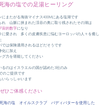
死海の塩での足湯ヒーリング
ンにまたがる
海抜マイナス400Mにある塩湖です
られ 山脈に挟まれた渓谷の奥に取り残されたその湖は
宇宙的数字
になり
ラに愛され
多くの皮膚疾患に悩む
ヨーロッパの人々を癒し
した
パでは保険適用されるほどだそうです
浄化に加え
ング力を堪能してください
いるのは
イスラエルの国が認めた3社のみ
品でのご提供です
も
いらっしゃいます
ぜひご体感ください
死海の塩
オイルスクラブ
バディバターを使用した