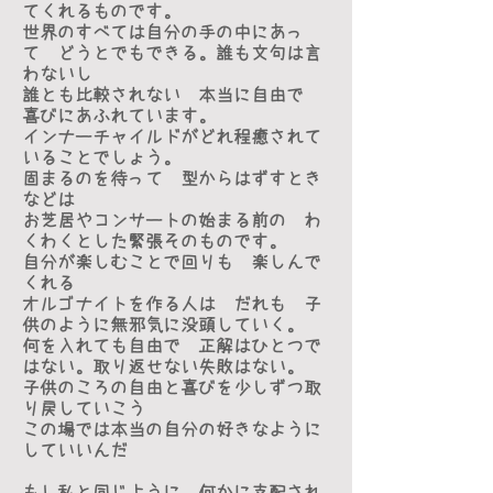
てくれるものです。
世界のすべては自分の手の中にあっ
て どうとでもできる。誰も文句は言
わないし
誰とも比較されない 本当に自由で
喜びにあふれています。
インナーチャイルドがどれ程癒されて
いることでしょう。
固まるのを待って 型からはずすとき
などは
お芝居やコンサートの始まる前の わ
くわくとした緊張そのものです。
自分が楽しむことで回りも 楽しんで
くれる
オルゴナイトを作る人は だれも 子
供のように無邪気に没頭していく。
何を入れても自由で 正解はひとつで
はない。取り返せない失敗はない。
子供のころの自由と喜びを少しずつ取
り戻していこう
この場では本当の自分の好きなように
していいんだ
もし私と同じように 何かに支配され