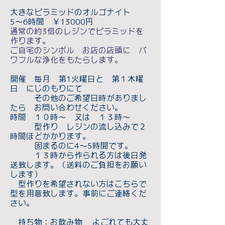
大きなピラミッドのオルゴナイト
5～6時間 ￥13000円
通常の約3倍のレジンでピラミッドを
作ります。
ご自宅のシンボル お店の店頭に パ
ワフルな浄化をもたらします。
開催 毎月 第1火曜日と 第１木曜
日 にじのもりにて
その他のご希望日時がありまし
たら お問い合わせください。
時間 １０時～ 又は １３時～
型作り レジンの流し込みで２
時間ほどかかります。
固まるのに4～5時間です。
１３時から作られる方は後日発
送致します。（送料のご負担をお願い
します）
型作りを希望されない方はこちらで
型を用意致します。事前にご連絡くだ
さい。
持ち物：お飲み物 よごれても大丈