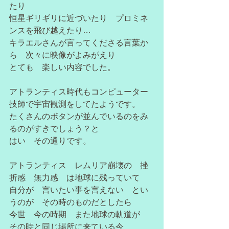
たり　
恒星ギリギリに近づいたり　プロミネ
ンスを飛び越えたり…
キラエルさんが言ってくださる言葉か
ら　次々に映像がよみがえり
とても　楽しい内容でした。
アトランティス時代もコンピューター
技師で宇宙観測をしてたようです。
たくさんのボタンが並んでいるのをみ
るのがすきでしょう？と
はい　その通りです。
アトランティス　レムリア崩壊の　挫
折感　無力感　は地球に残っていて
自分が　言いたい事を言えない　とい
うのが　その時のものだとしたら
今世　今の時期　また地球の軌道が　
その時と同じ場所に来ている今