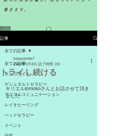
導きます。
記事
全ての記事
happysmile7
全ての記事
2020年5月4日
読了時間: 3分
トライし続ける
オルゴナイト
ゲシュタルトセラピー
キリエルtomokoさんとお話させて頂き
アニマルコミュニケーション
ました
レイキヒーリング
ヘッドセラピー
イベント
日常